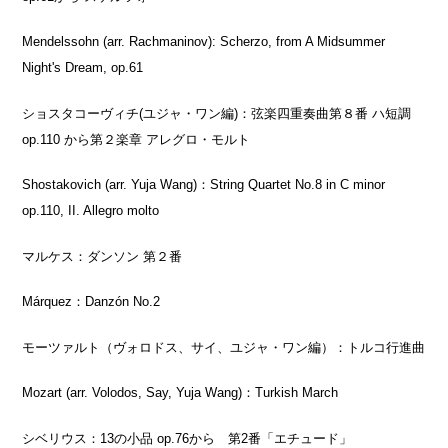
Mendelssohn (arr. Rachmaninov): Scherzo, from A Midsummer
Night's Dream, op.61
ショスタコーヴィチ
(
ユジャ・ワン編
)
：弦楽四重奏曲第８番 ハ短調
op.110
から第２楽章 アレグロ・モルト
Shostakovich (arr. Yuja Wang)：
String Quartet No.8 in C minor
op.110, II. Allegro molto
マルケス：ダンソン 第２番
Márquez：
Danzón No.2
モーツァルト（ヴォロドス、サイ、ユジャ・ワン編）：トルコ行進曲
Mozart (arr. Volodos, Say, Yuja Wang)：
Turkish March
シベリウス：
13
の小品
op.76
から 第
2
番「エチュード」