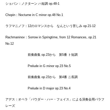
ショパン：ノクターン ハ短調
op.48-1
Chopin：
Nocturne in C minor op.48 No.1
ラフマニノフ：
12
のロマンスから なんという苦しみ
op.21-12
Rachmaninov：
Sorrow in Springtime, from 12 Romances, op.21
No.12
前奏曲集
op.23
から 第
5
番 ト短調
Prelude in G minor op.23 No.5
前奏曲集
op.23
から 第
4
番 ニ長調
Prelude in D major op.23 No.4
アデス：オペラ「パウダー・ハー・フェイス」による演奏会用パラフ
レーズ