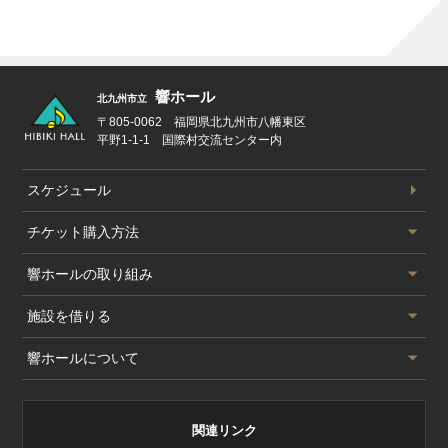
響ホール
北九州市立
〒805-0062 福岡県北九州市八幡東区
平野1-1-1 国際村交流センター内
スケジュール
公演スケジュール
チケット
購入方法
チケット購入方法
響ホールの
取り組み
サービス一覧
響ホールの取り組み
施設を借りる
会員制度
北九州国際音楽祭
施設を借りる
響ホールについて
情報誌Q
北九州市ジュニアオーケストラ
大ホール
響ホールについて
北九州市少年少女合唱団
リハーサル室/研修室/練習室
基本情報
関連リンク
チェンバロ教室
ご使用の流れ