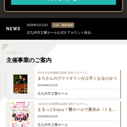
2026年5月20日
公演・募集情報
北九州市立響ホール 公式Instagra...
2026年5月12日
公演・募集情報
NEWS
北九州市立響ホール公式X アカウント統合...
2026年4月1日
公演・募集情報
LINEUP
【全ラインナップ公開！】2026年度 響...
主催事業のご案内
2026年5月20日
公演・募集情報
2026北九州国際音楽祭 特別プログラム
北九州市立響ホール 公式Instagra...
まろさんのヴァイオリンが上手くなるひみつ
2026年8月15日
北九州市立響ホール
2026北九州国際音楽祭 特別プログラム
まるっとEnjoy！響ホールで夏休み〈くるくるワルツでウィーン気分〉
2026年8月16日
北九州市立響ホール