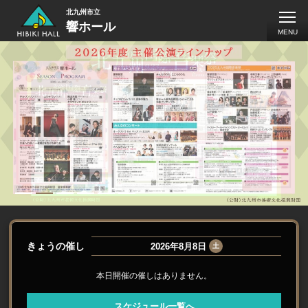
北九州市立
響ホール
MENU
1
2
3
4
5
6
きょうの催し
2026年8月8日
土
2026年4月1日
公演・募集情報
本日開催の催しはありません。
【全ラインナップ公開！】2026年度 響...
スケジュール一覧へ