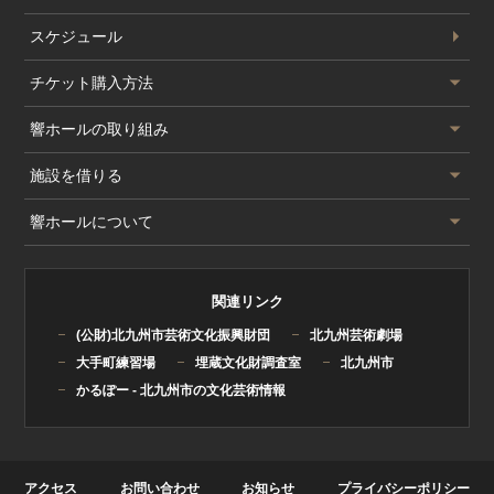
スケジュール
公演スケジュール
チケット
購入方法
チケット購入方法
響ホールの
取り組み
サービス一覧
響ホールの取り組み
施設を借りる
会員制度
北九州国際音楽祭
施設を借りる
響ホールについて
情報誌Q
北九州市ジュニアオーケストラ
大ホール
響ホールについて
北九州市少年少女合唱団
リハーサル室/研修室/練習室
基本情報
関連リンク
チェンバロ教室
ご使用の流れ
(公財)北九州市芸術文化振興財団
北九州芸術劇場
ハープ研究会
使用料金
大手町練習場
埋蔵文化財調査室
北九州市
様式箱(図面・申請書)
かるぽー - 北九州市の文化芸術情報
アクセス
お問い合わせ
お知らせ
プライバシーポリシー