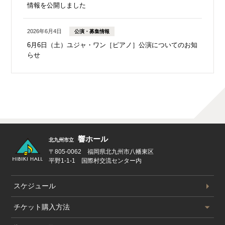
情報を公開しました
2026年6月4日
公演・募集情報
6月6日（土）ユジャ・ワン［ピアノ］公演についてのお知
らせ
響ホール
北九州市立
〒805-0062 福岡県北九州市八幡東区
平野1-1-1 国際村交流センター内
スケジュール
公演スケジュール
チケット
購入方法