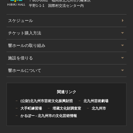
〒805-0062 福岡県北九州市八幡東区
平野1-1-1 国際村交流センター内
スケジュール
公演スケジュール
チケット
購入方法
チケット購入方法
響ホールの
取り組み
サービス一覧
響ホールの取り組み
施設を借りる
会員制度
北九州国際音楽祭
施設を借りる
響ホールについて
情報誌Q
北九州市ジュニアオーケストラ
大ホール
響ホールについて
北九州市少年少女合唱団
リハーサル室/研修室/練習室
基本情報
関連リンク
チェンバロ教室
ご使用の流れ
(公財)北九州市芸術文化振興財団
北九州芸術劇場
ハープ研究会
使用料金
大手町練習場
埋蔵文化財調査室
北九州市
様式箱(図面・申請書)
かるぽー - 北九州市の文化芸術情報