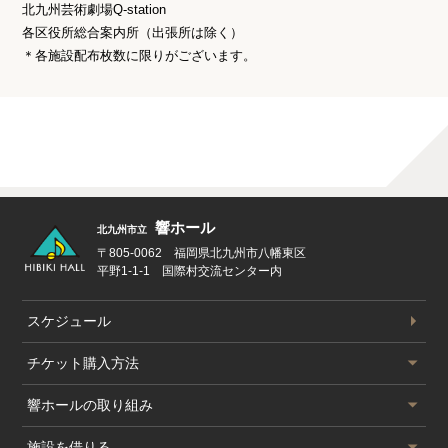
北九州芸術劇場Q-station
各区役所総合案内所（出張所は除く）
＊各施設配布枚数に限りがございます。
響ホール
北九州市立
〒805-0062 福岡県北九州市八幡東区
平野1-1-1 国際村交流センター内
スケジュール
公演スケジュール
チケット
購入方法
チケット購入方法
響ホールの
取り組み
サービス一覧
響ホールの取り組み
施設を借りる